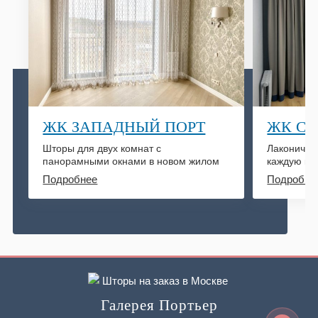
ЖК ЗАПАДНЫЙ ПОРТ
ЖК СИ
Шторы для двух комнат с
Лаконичные
панорамными окнами в новом жилом
каждую ко
комплексе
Подробнее
Подробне
Галерея Портьер