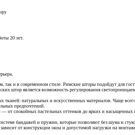
иру
оты 20 лет.
рьера.
, так и в современном стиле. Римские шторы подойдут для гости
 штор является возможность регулирования светопроницаемо
 тканей: натуральных и искусственных материалов. Чаще всег
альных предпочтений.
 — от спокойных пастельных оттенков до ярких и насыщенных ц
теме бандажей и пружин, которые позволяют без шума и стуков
 зависит от конструкции окна и допустимой нагрузки на монта