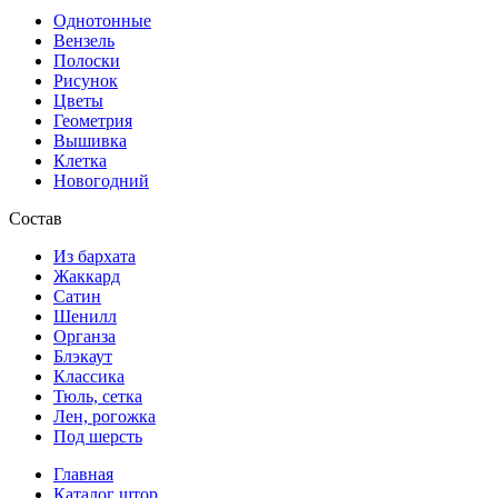
Однотонные
Вензель
Полоски
Рисунок
Цветы
Геометрия
Вышивка
Клетка
Новогодний
Состав
Из бархата
Жаккард
Сатин
Шенилл
Органза
Блэкаут
Классика
Тюль, сетка
Лен, рогожка
Под шерсть
Главная
Каталог штор